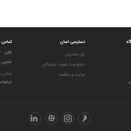
اه
دسترسی آسان
تماس با
تلفن : ۳۳۳۳۶۶۶۶-۰۳۱
پنل مشتریان
عاملین
درخواست شویند نمایندگان
تماس با
مزایده و مناقصه
ی
درخواس