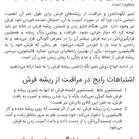
متفاوت است.
تمیز نگهداشتن و مراقبت از ریشه‌های فرش برای طول عمر آن اهمیت
اساسی دارد؛ چرا که در صورت آسیب به آن، احتمال صدمه خوردن خود فرش
نیز وجود دارد. حتی هنگام جارو زدن و شستن ریشه فرش در خانه نیز باید
توجه کرد که دچار خرابی نشود. ظرافت و روشنی رنگ ریشه و همچنین
قرارگیری‌اش در لبه فرش بیشتر آن را در معرض آلودگی قرار می‌دهد و به
راحتی با چند بار پا خوردن کثیف می‌شود. هر زمانی که فرش خود را به
قالیشویی سپردید؛ یکی از بهترین راه‌هابرای بررسی عمکرد قالیشویی، بررسی
ریشه فرش از لحاظ رنگ و عدم پارگی یا ریش ریش شدن آن است.
در ادامه انواع روش تمیز نگه داشتن ریشه فرش را به شما ارائه می‌دهیم.
اشتباهات رایج در مراقبت از ریشه فرش
شستشوی غلط: شستشوی اشتباه فرش نه تنها به تمیزی ریشه و
فرش شما کمکی نمی‌کند؛ بلکه با زرد شدن ریشه و آسیب به بافت
فرش، به ضرر این کالای باارزش نیز هست.
چسب زدن ریشه فرش: به غیر از اثر چسب که روی ریشه مانده و کار
قالیشویی را دشوار می‌کند؛ خود چسب هم به مرور بخاطر رفت و آمد،
قدرت چسبندگی‌اش را از دست داده و باعث آسیب زدن به فرش
می‌شود.