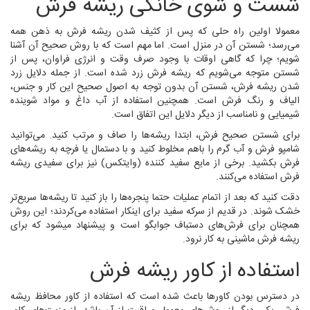
شست و شوی خانگی ریشه فرش
معمولا اولین راه حلی که پس از کثیف شدن ریشه فرش به ذهن همه
می‌رسد؛ شستن آن در منزل است. اما مهم است که با روش صحیح آن آشنا
شویم؛ چرا که گاهی اوقات با وجود صرف وقت و انرژی فراوان، پس از
شستن متوجه می‌شویم که ریشه فرش زرد شده است. از جمله دلایل زرد
شدن ریشه فرش، شستن آن بدون توجه به اصول صحیح این کار و جنس،
الیاف و رنگ فرش است. همچنین استفاده از آب داغ و مواد شوینده
شیمیایی و نامناسب از دیگر دلایل این اتفاق است.
برای شستن صحیح فرش، ابتدا ریشه‌ها را صاف و مرتب کنید. می‌توانید
شامپو فرش و آب گرم را باهم مخلوط کنید و با دستمال یا فرچه به ریشه‌های
فرش بکشید. برخی از مایع سفید کننده (وایتکس) نیز برای سفیدی ریشه
فرش استفاده می‌کنند.
دقت کنید که بعد از اتمام عملیات حتما پنجره‌ها را باز کنید تا ریشه‌ها سریع‌تر
خشک شوند. در قدیم از سرکه سفید برای اینکار استفاده می‌کردند؛ این روش
همچنان برای فرش‌های دستباف جوابگو است و پیشنهاد میشود که برای
ریشه فرش ماشینی به کار نرود.
استفاده از کاور ریشه فرش
در دسترس بودن کاورها باعث شده است که استفاده از کاور محافظ ریشه