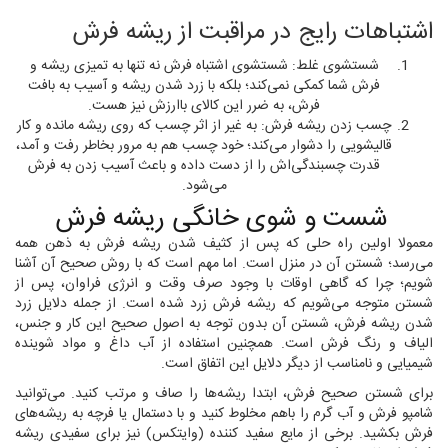
اشتباهات رایج در مراقبت از ریشه فرش
شستشوی غلط: شستشوی اشتباه فرش نه تنها به تمیزی ریشه و
فرش شما کمکی نمی‌کند؛ بلکه با زرد شدن ریشه و آسیب به بافت
فرش، به ضرر این کالای باارزش نیز هست.
چسب زدن ریشه فرش: به غیر از اثر چسب که روی ریشه مانده و کار
قالیشویی را دشوار می‌کند؛ خود چسب هم به مرور بخاطر رفت و آمد،
قدرت چسبندگی‌اش را از دست داده و باعث آسیب زدن به فرش
می‌شود.
شست و شوی خانگی ریشه فرش
معمولا اولین راه حلی که پس از کثیف شدن ریشه فرش به ذهن همه
می‌رسد؛ شستن آن در منزل است. اما مهم است که با روش صحیح آن آشنا
شویم؛ چرا که گاهی اوقات با وجود صرف وقت و انرژی فراوان، پس از
شستن متوجه می‌شویم که ریشه فرش زرد شده است. از جمله دلایل زرد
شدن ریشه فرش، شستن آن بدون توجه به اصول صحیح این کار و جنس،
الیاف و رنگ فرش است. همچنین استفاده از آب داغ و مواد شوینده
شیمیایی و نامناسب از دیگر دلایل این اتفاق است.
برای شستن صحیح فرش، ابتدا ریشه‌ها را صاف و مرتب کنید. می‌توانید
شامپو فرش و آب گرم را باهم مخلوط کنید و با دستمال یا فرچه به ریشه‌های
فرش بکشید. برخی از مایع سفید کننده (وایتکس) نیز برای سفیدی ریشه