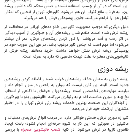
فرش، یکی دیگر از روش‌های معمول مراقبت از آن باشد. از مزیت‌های کاور
این است که در آن‌ از چسب استفاده نشده و ضمن محکم نگه داشتن ریشه
روی لبه فرش، مانع کثیفی آن هم می‌شود. کاورهای توری از آنجایی که امکان
تبادل هوا را فراهم می‌کنند، جلوی پوسیدگی فرش را هم می‌گیرند.
دلیل دیگری که موجب محبوبیت کاور بین خانواده‌های ایرانی در محافظت از
ریشه فرش شده است، منظم شدن ریشه‌های آن و جلوگیری از آسیب‌دیدگی
در اثر رفت و آمد می‌باشد. با کاور کردن ریشه‌های فرش، عمر آن بیشتر
می‌شود؛ اما مهم است که جنس کاور مرغوب باشد، در غیر این صورت خود در
پوسیدگی ریشه فرش نقش خواهد داشت. خرید محافظ ریشه فرش از
قالیشویی‌های معتبر به علت قیمت مناسبی که دارد به صرفه است.
ریشه ‌دوزی
ریشه‌ دوزی به معنای حذف ریشه‌های خراب شده و اضافه کردن ریشه‌های
جدید است. البته این کاری نیست که بتوان به راحتی در منزل انجام داد و
نیازمند مهارت‌های تخصصی است. ریشه‌دوزان حرفه‌ای با آگاهی از انتخاب
نخ چله و سوزن مناسب، اقدام به رفوگری می‌کنند. قالیشویی‌ بانو با بهره‌گیری
از کهنه‌کاران این صنعت، بهترین خدمات ریشه زنی فرش تهران را در اختیار
مشتریان ارزشمند خود قرار می‌دهد.
شیرازه دوزی فرش، قدمتی طولانی دارد. در مرمت انواع فرش‌های دستباف و
ماشینی در صورتی که این کار به شیوه حرفه‌ای انجام نشود؛ باعث ایجاد
ظاهری نازیبا در فرش می‌شود. در کلیه
شعب قالیشویی معجزه
با بررسی