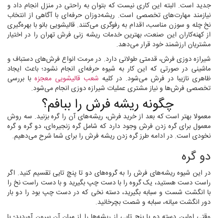
جدید است. البته این کاری نیست که بتوان به راحتی در منزل انجام داد و
نیازمند مهارت‌های تخصصی است. ریشه‌دوزان حرفه‌ای با آگاهی از انتخاب
نخ چله و سوزن مناسب، اقدام به رفوگری می‌کنند. قالیشویی‌ بانو با بهره‌گیری
از کهنه‌کاران این صنعت، بهترین خدمات ریشه زنی فرش تهران را در اختیار
مشتریان ارزشمند خود قرار می‌دهد.
شیرازه دوزی فرش، قدمتی طولانی دارد. در مرمت انواع فرش‌های دستباف و
ماشینی در صورتی که این کار به شیوه حرفه‌ای انجام نشود؛ باعث ایجاد
ظاهری نازیبا در فرش می‌شود. در کلیه
شعب قالیشویی معجزه
با بررسی
تخصصی فرش‌ها و نیاز مشتری عملیات شیرازه دوزی انجام می‌شود.
چگونه ریشه فرش را ببافم؟
معمولا بهتر است که بعد از خرید فرش، ریشه‌های آن را گره بزنید. سه روش
معمول برای گره زدن فرش وجود دارد که شامل گره زنجیره‌ای، دو گره و گره
نخودی است. در ادامه طرز گره زدن ریشه فرش را برای شما شرح می‌دهیم.
دو گره
در این شیوه ریشه‌های فرش را به گروه‌های دو تا پنچ تایی تقسیم کنید. اگر
راست دست هستید، یک گروه را با دست چپ بگیرید و با دست راست نخ را
با انگشت شست و سبابه بگیرید، دسته نخی که در دست چپ بود را دو بار
دور انگشت میانه، سبابه و شصت بچرخانید.
وقتی اولین دسته دو یا پنج تایی از ریشه‌ها را از میان آن بیرون آوردید؛ با