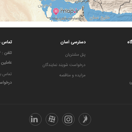
اه
دسترسی آسان
تماس با
تلفن : ۳۳۳۳۶۶۶۶-۰۳۱
پنل مشتریان
عاملین
درخواست شویند نمایندگان
تماس با
مزایده و مناقصه
ی
درخواس