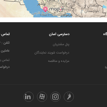
اه
دسترسی آسان
تماس با
تلفن : ۳۳۳۳۶۶۶۶-۰۳۱
پنل مشتریان
عاملین
درخواست شویند نمایندگان
تماس با
مزایده و مناقصه
ی
درخواس