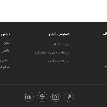
اه
دسترسی آسان
تماس با
تلفن : ۳۳۳۳۶۶۶۶-۰۳۱
پنل مشتریان
عاملین
درخواست شویند نمایندگان
تماس با
مزایده و مناقصه
ی
درخواس