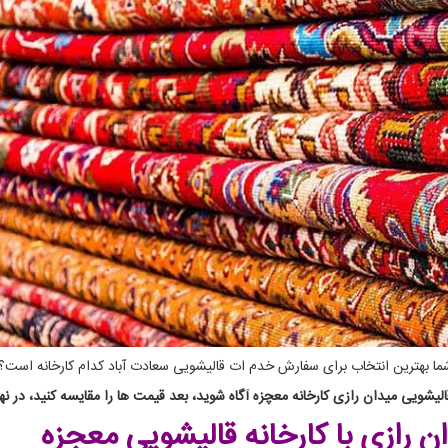
 شما بهترین انتخاب برای سفارش خدم ات قالیشویی سعادت آباد کدام کارخانه است؟
یشویی میدان رازی کارخانه معچزه آگاه شوید، بعد قیمت ها را مقایسه کنید، در نها
ان رازی
با کارخانه قالیشویی معجزه