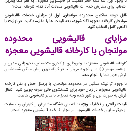
با وجود این سه نکته حائز اهمیت در قالیشویی معجزه ، به نظر شما بهترین
انتخاب برای سفارش خدم ات قالیشویی سعادت آباد کدام کارخانه است؟
قابل توجه ساکنین محدوده مولنجان: اول از مزایای خدمات قالیشویی
مولنجان کارخانه معچزه آگاه شوید، بعد قیمت ها را مقایسه کنید، در نهایت با
آگاهی کامل انتخاب کنید.
مزایای قالیشویی محدوده
مولنجان
با کارخانه قالیشویی معجزه
کارخانه قالیشویی معجزه با برخورداری از کادری متخصص، تجهیزاتی مدرن و
از همه مهمتر 33 سال تجربه می‌تواند در کوتاه ترین زمان ممکن شستشوی
فرش های شما را انجام دهد.
با وجود ترافیک سنگین در محدوده مولنجان، با پرسنل حمل و نقل کارخانه
قالیشویی معجزه، در زمان خود برای شستشوی قالی صرفه جویی کنید. انتقال
فرش به صورت لول و کاور شده وجه تمایز ما با سایر قالیشویی هاست.
قیمت رقابتی
و
تخفیف ویژه
به اعضای باشگاه مشتریان و کاربران وب سایت
از دیگر مزایای خدمات قالیشویی مولنجان کارخانه قالیشویی معجزه است.