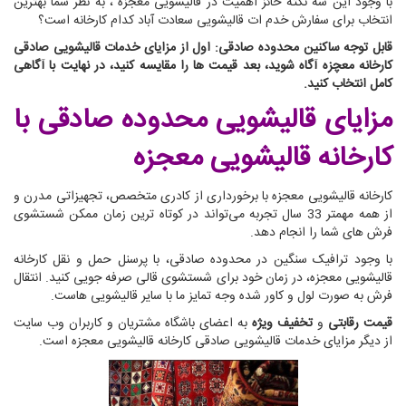
با وجود این سه نکته حائز اهمیت در قالیشویی معجزه ، به نظر شما بهترین
انتخاب برای سفارش خدم ات قالیشویی سعادت آباد کدام کارخانه است؟
قابل توجه ساکنین محدوده صادقی: اول از مزایای خدمات قالیشویی صادقی
کارخانه معچزه آگاه شوید، بعد قیمت ها را مقایسه کنید، در نهایت با آگاهی
کامل انتخاب کنید.
مزایای قالیشویی محدوده صادقی
با
کارخانه قالیشویی معجزه
کارخانه قالیشویی معجزه با برخورداری از کادری متخصص، تجهیزاتی مدرن و
از همه مهمتر 33 سال تجربه می‌تواند در کوتاه ترین زمان ممکن شستشوی
فرش های شما را انجام دهد.
با وجود ترافیک سنگین در محدوده صادقی، با پرسنل حمل و نقل کارخانه
قالیشویی معجزه، در زمان خود برای شستشوی قالی صرفه جویی کنید. انتقال
فرش به صورت لول و کاور شده وجه تمایز ما با سایر قالیشویی هاست.
قیمت رقابتی
و
تخفیف ویژه
به اعضای باشگاه مشتریان و کاربران وب سایت
از دیگر مزایای خدمات قالیشویی صادقی کارخانه قالیشویی معجزه است.