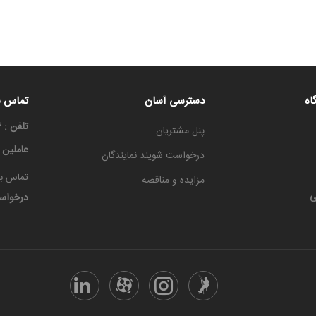
اه
دسترسی آسان
تماس با
تلفن : ۳۳۳۳۶۶۶۶-۰۳۱
پنل مشتریان
عاملین
درخواست شویند نمایندگان
تماس با
مزایده و مناقصه
ی
درخواس