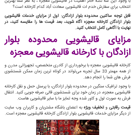
با وجود این سه نکته حائز اهمیت در قالیشویی معجزه ، به نظر شما بهترین
انتخاب برای سفارش خدم ات قالیشویی سعادت آباد کدام کارخانه است؟
قابل توجه ساکنین محدوده بلوار ازادگان: اول از مزایای خدمات قالیشویی
بلوار ازادگان کارخانه معچزه آگاه شوید، بعد قیمت ها را مقایسه کنید، در
نهایت با آگاهی کامل انتخاب کنید.
مزایای قالیشویی محدوده بلوار
ازادگان
با کارخانه قالیشویی معجزه
کارخانه قالیشویی معجزه با برخورداری از کادری متخصص، تجهیزاتی مدرن و
از همه مهمتر 33 سال تجربه می‌تواند در کوتاه ترین زمان ممکن شستشوی
فرش های شما را انجام دهد.
با وجود ترافیک سنگین در محدوده بلوار ازادگان، با پرسنل حمل و نقل کارخانه
قالیشویی معجزه، در زمان خود برای شستشوی قالی صرفه جویی کنید. انتقال
فرش به صورت لول و کاور شده وجه تمایز ما با سایر قالیشویی هاست.
قیمت رقابتی
و
تخفیف ویژه
به اعضای باشگاه مشتریان و کاربران وب سایت
از دیگر مزایای خدمات قالیشویی بلوار ازادگان کارخانه قالیشویی معجزه است.