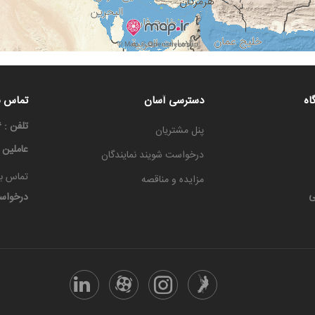
اه
دسترسی آسان
تماس با
تلفن : ۳۳۳۳۶۶۶۶-۰۳۱
پنل مشتریان
عاملین
درخواست شویند نمایندگان
تماس با
مزایده و مناقصه
ی
درخواس