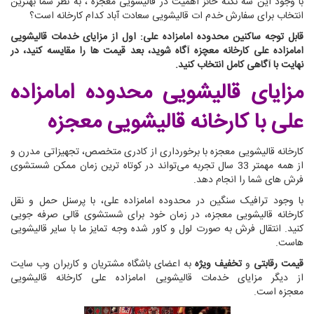
با وجود این سه نکته حائز اهمیت در قالیشویی معجزه ، به نظر شما بهترین
انتخاب برای سفارش خدم ات قالیشویی سعادت آباد کدام کارخانه است؟
قابل توجه ساکنین محدوده امامزاده علی: اول از مزایای خدمات قالیشویی
امامزاده علی کارخانه معچزه آگاه شوید، بعد قیمت ها را مقایسه کنید، در
نهایت با آگاهی کامل انتخاب کنید.
مزایای قالیشویی محدوده امامزاده
علی
با کارخانه قالیشویی معجزه
کارخانه قالیشویی معجزه با برخورداری از کادری متخصص، تجهیزاتی مدرن و
از همه مهمتر 33 سال تجربه می‌تواند در کوتاه ترین زمان ممکن شستشوی
فرش های شما را انجام دهد.
با وجود ترافیک سنگین در محدوده امامزاده علی، با پرسنل حمل و نقل
کارخانه قالیشویی معجزه، در زمان خود برای شستشوی قالی صرفه جویی
کنید. انتقال فرش به صورت لول و کاور شده وجه تمایز ما با سایر قالیشویی
هاست.
قیمت رقابتی
و
تخفیف ویژه
به اعضای باشگاه مشتریان و کاربران وب سایت
از دیگر مزایای خدمات قالیشویی امامزاده علی کارخانه قالیشویی
معجزه است.