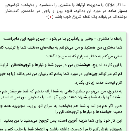
اما اگر CRM یا
مدیریت ارتباط با مشتری
را نشناسید و بخواهید
توضیحی
بسیار ساده
در مورد آن بدانید، آنچه پپرز و راجرز در مقدمه‌ی کتاب‌شان
نوشته‌اند می‌تواند یک نقطه شروع خوب باشد (
+
):
رابطه با مشتری – وقتی بر یادگیری بنا می‌شود – چیزی شبیه این ماجراست:
شما مشتری من هستید و من می‌کوشم به بهانه‌های مختلف شما را ترغیب کنم 
سعی می‌کنم به خاطر بسپارم که به من چه گفتید.
با این کار به تدریج،
هوشمندی من
در موردِ
شما و نیازها و ترجیحات‌تان
افزایش
کم کم می‌توانم چیزهایی در مورد شما بدانم که رقیبان من نمی‌دانند (یا به خوب
لازم نیست مدت زیادی بگذرد.
به تدریج، من می‌توانم پیشنهادهایی به شما ارائه بدهم که شما هر چقدر هم پول
مشابه آنها را به شما پیشنهاد دهند؛ چون آنها شما را به خوبی من نمی‌شناسند.
حتی اگر هم بتوانند و شما هم بخواهید به سراغ آنها بروید، مجبورید همه چیز
دهید: خواسته‌ها و نیازها و ترجیحات‌تان را.
این کار خود برای شما هزینه آفرین است؛ پس ترجیح می‌دهید با من بمانید. ال
هم‌چنان تلاش کنم تا مرا دوست داشته باشید و اعتماد شما را جلب کنم و مطم