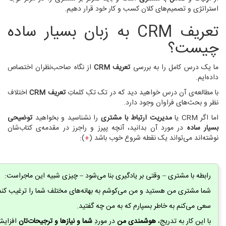
استراتژی‌ و تصمیم‌های کلان کسب و کار خود قرار دهیم.
تعریف CRM به زبان بسیار ساده
چیست؟
ما یک درس کامل را به بررسی
تعریف CRM
از نگاه صاحب‌نظران اختصاص
داده‌ایم.
با مطالعه‌ی آن درس خواهید دید که در تک تکِ کلماتِ
تعریف CRM
اختلاف
نظر و بحث‌های فراوان وجود دارد.
اما اگر CRM یا
مدیریت ارتباط با مشتری
را نشناسید و بخواهید
توضیحی
بسیار ساده
در مورد آن بدانید، آنچه پپرز و راجرز در مقدمه‌ی کتاب‌شان
نوشته‌اند می‌تواند یک نقطه شروع خوب باشد (
+
):
رابطه با مشتری – وقتی بر یادگیری بنا می‌شود – چیزی شبیه این ماجراست:
شما مشتری من هستید و من می‌کوشم به بهانه‌های مختلف شما را ترغیب کنم 
سعی می‌کنم به خاطر بسپارم که به من چه گفتید.
با این کار به تدریج،
هوشمندی من
در موردِ
شما و نیازها و ترجیحات‌تان
افزایش