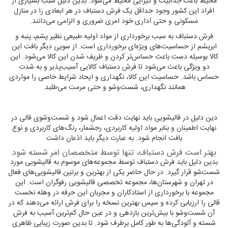
محیط باعث جذابیت و گیرایی محیط می‌شود. بدین دلیل سبب بسیاری از
افراد این کشور وجود حداقل یک فرش دستباف در هر ابعادی را در منازل
مسکونی و حتی اداری خود امری ضروری و الزامی می‌دانند.
فرش دستباف به سبب برخورداری از مواد اولیه طبیعی نظیر پشم، پنبه و
ابریشم از حساسیت‌های ویژه‌ای برخورداری است. از سویی دیگر بافت این
کالا بوسیله دست باعث حساس‌تر کردن و ظریف شدن این کالا می‌شود. این
دو ویژگی باعث می‌شود تا فرش دستباف کالایی آسیب‌پذیر و به شدت
حساس باشد. حساسیت این کالا، نگهداری و ایحاد شرایط خاصی را مواردی
همانند نگهداری، شست‌وشو و حتی مرمت می‌طلبد.
دین دلیل در قالیشویی باید نهایت دقت اعمال شود و شست‌وشوی قالی در
نهایت اطمینان و بنابر مواد اولیه کاربردی، رجشمار، رنگ‌های کاربردی و نوع
بافت انجام شود. به عبارت دیگر باید اذعان داشت
بهتر است فرش دستباف، تنها توسط متخصصان امر شسته شود.
بدین دلیل باید فرش دستباف توسط مجموعه‌های موسوم به قالیشویی مورد
شست‌شو قرار گیرد. در حال حاضر یکی از بهترین و برتین قالیشویی‌های فعال
در تهران و شهرستان‌ها، مجموعه تخصصی قالیشویی رفوگران است. این
مجموعه با برخورداری از استادکاران و مجربان این حرفه در وهله نخست
قالی را ارزیابی کرده و سپس بهترین نسخه را برای فرش ارائه می‌دهند که در
آن شست‌وشو با بیش‌ترین بازدهی و در عین حال کم‌ترین آسیب به فرش
شسته‌ و آلودگی‌ها به طور کامل برطرف شود. تا بدین صورت زیبایی ظاهری