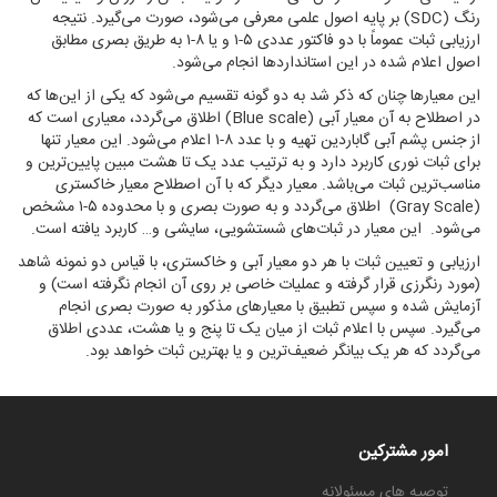
رنگ (SDC) بر پایه اصول علمی معرفی می‌شود، صورت می‌گیرد. نتیجه
ارزیابی ثبات عموماً با دو فاکتور عددی ۵-۱ و یا ۸-۱ به طریق بصری مطابق
اصول اعلام شده در این استانداردها انجام می‌شود.
این معیارها چنان که ذکر شد به دو گونه تقسیم می‌شود که یکی از این‌ها که
در اصطلاح به آن معیار آبی (Blue scale) اطلاق می‌گردد، معیاری است که
از جنس پشم آبی گاباردین تهیه و با عدد ۸-۱ اعلام می‌شود. این معیار تنها
برای ثبات نوری کاربرد دارد و به ترتیب عدد یک تا هشت مبین پایین‌ترین و
مناسب‌ترین ثبات می‌باشد. معیار دیگر که با آن اصطلاح معیار خاکستری
(Gray Scale) اطلاق می‌گردد و به صورت بصری و با محدوده ۵-۱ مشخص
می‌شود. این معیار در ثبات‌های شستشویی، سایشی و… کاربرد یافته است.
ارزیابی و تعیین ثبات با هر دو معیار آبی و خاکستری، با قیاس دو نمونه شاهد
(مورد رنگرزی قرار گرفته و عملیات خاصی بر روی آن انجام نگرفته است) و
آزمایش شده و سپس تطبیق با معیارهای مذکور به صورت بصری انجام
می‌گیرد. سپس با اعلام ثبات از میان یک تا پنج و یا هشت، عددی اطلاق
می‌گردد که هر یک بیانگر ضعیف‌ترین و یا بهترین ثبات خواهد بود.
امور مشترکین
توصیه های مسئولانه