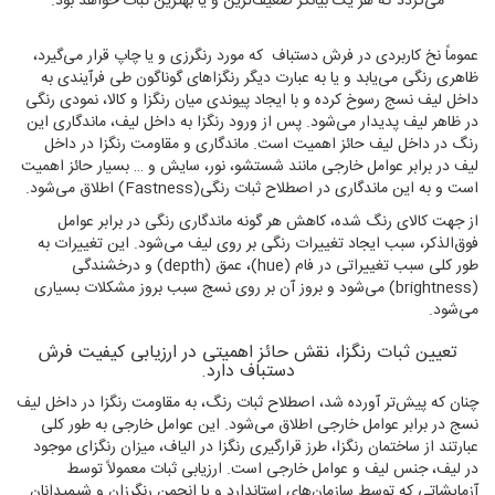
می‌گردد که هر یک بیانگر ضعیف‌ترین و یا بهترین ثبات خواهد بود.
عموماً نخ کاربردی در فرش دستباف که مورد رنگرزی و یا چاپ قرار می‌گیرد،
ظاهری رنگی می‌یابد و یا به عبارت دیگر رنگزاهای گوناگون طی فرآیندی به
داخل لیف نسج رسوخ کرده و با ایجاد پیوندی میان رنگزا و کالا، نمودی رنگی
در ظاهر لیف پدیدار می‌شود. پس از ورود رنگزا به داخل لیف، ماندگاری این
رنگ در داخل لیف حائز اهمیت است. ماندگاری و مقاومت رنگزا در داخل
لیف در برابر عوامل خارجی مانند شستشو، نور، سایش و … بسیار حائز اهمیت
است و به این ماندگاری در اصطلاح ثبات رنگی(Fastness) اطلاق می‌شود.
از جهت کالای رنگ شده، کاهش هر گونه ماندگاری رنگی در برابر عوامل
فوق‌الذکر، سبب ایجاد تغییرات رنگی بر روی لیف می‌شود. این تغییرات به
طور کلی سبب تغییراتی در فام (hue)، عمق (depth) و درخشندگی
(brightness) می‌شود و بروز آن بر روی نسج سبب بروز مشکلات بسیاری
می‌شود.
تعیین ثبات رنگزا، نقش حائز اهمیتی در ارزیابی کیفیت فرش
دستباف دارد.
چنان که پیش‌تر آورده شد، اصطلاح ثبات رنگ، به مقاومت رنگزا در داخل لیف
نسج در برابر عوامل خارجی اطلاق می‌شود. این عوامل خارجی به طور کلی
عبارتند از ساختمان رنگزا، طرز قرارگیری رنگزا در الیاف، میزان رنگزای موجود
در لیف، جنس لیف و عوامل خارجی است. ارزیابی ثبات معمولاً توسط
آزمایشاتی که توسط سازمان‌های استاندارد و یا انجمن رنگرزان و شیمیدانان