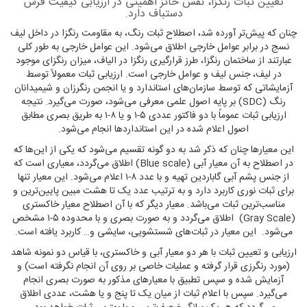
تعیین ثبات رنگزا، نقش حائز اهمیتی در ارزیابی کیفیت فرش
دستباف دارد.
چنان که پیش‌تر آورده شد، اصطلاح ثبات رنگ، به مقاومت رنگزا در داخل لیف
نسج در برابر عوامل خارجی اطلاق می‌شود. این عوامل خارجی به طور کلی
عبارتند از ساختمان رنگزا، طرز قرارگیری رنگزا در الیاف، میزان رنگزای موجود
در لیف، جنس لیف و عوامل خارجی است. ارزیابی ثبات معمولاً توسط
آزمایشاتی که توسط سازمان‌های استاندارد و یا انجمن رنگرزان و شیمیدانان
رنگ (SDC) بر پایه اصول علمی معرفی می‌شود، صورت می‌گیرد. نتیجه
ارزیابی ثبات عموماً با دو فاکتور عددی ۵-۱ و یا ۸-۱ به طریق بصری مطابق
اصول اعلام شده در این استانداردها انجام می‌شود.
این معیارها چنان که ذکر شد به دو گونه تقسیم می‌شود که یکی از این‌ها که
در اصطلاح به آن معیار آبی (Blue scale) اطلاق می‌گردد، معیاری است که
از جنس پشم آبی گاباردین تهیه و با عدد ۸-۱ اعلام می‌شود. این معیار تنها
برای ثبات نوری کاربرد دارد و به ترتیب عدد یک تا هشت مبین پایین‌ترین و
مناسب‌ترین ثبات می‌باشد. معیار دیگر که با آن اصطلاح معیار خاکستری
(Gray Scale) اطلاق می‌گردد و به صورت بصری و با محدوده ۵-۱ مشخص
می‌شود. این معیار در ثبات‌های شستشویی، سایشی و… کاربرد یافته است.
ارزیابی و تعیین ثبات با هر دو معیار آبی و خاکستری، با قیاس دو نمونه شاهد
(مورد رنگرزی قرار گرفته و عملیات خاصی بر روی آن انجام نگرفته است) و
آزمایش شده و سپس تطبیق با معیارهای مذکور به صورت بصری انجام
می‌گیرد. سپس با اعلام ثبات از میان یک تا پنج و یا هشت، عددی اطلاق