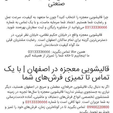
صنعتی
چرا قالیشویی معجزه را انتخاب کنید؟ چون ما متعهد به کیفیت، سرعت عمل
و رضایت شما هستیم. اعتماد شما سرمایه ماست، و با یک تماس به شماره
03133336666
می‌توانید از مشاوره رایگان و ثبت سفارش بهره‌مند شوید.
قالیشویی معجزه واقع در خیابان حکیم نظامی، خیابان نظر غربی، در
دسترس‌ترین گزینه برای تمام ساکنان اصفهان است. رضایت مشتریان قبلی
ما، گواه کیفیت خدمات‌مان است.
همین حالا تماس بگیرید: 03133336666
ما اینجاییم تا خانه شما را تمیزتر از همیشه کنیم.
قالیشویی معجزه در اصفهان | با یک
تماس تا تمیزی فرش‌های شما
اگر به دنبال یک قالیشویی حرفه‌ای، مطمئن و سریع در اصفهان هستید، دیگر
نیازی به جستجوی بیشتر ندارید! قالیشویی معجزه با سال‌ها تجربه در زمینه
شستشوی تخصصی انواع فرش‌های دستباف و ماشینی، آماده خدمت‌رسانی
به شما عزیزان است. تنها کافی است با شماره
03133336666
و
09900220800
تماس بگیرید تا در کوتاه‌ترین زمان، فرش‌های خود را تمیز و
خوش‌بو تحویل بگیرید.