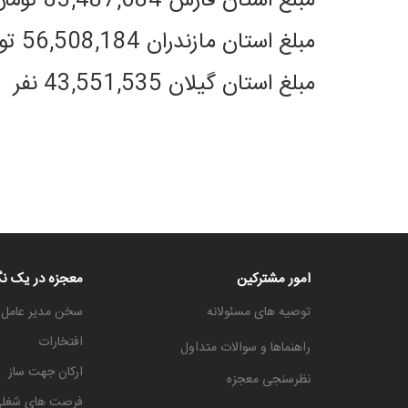
مبلغ استان فارس 83,487,084 تومان
مبلغ استان مازندران 56,508,184 تومان
مبلغ استان گیلان 43,551,535 نفر
امور مشترکین
معجزه در یک نگ
توصیه های مسئولانه
سخن مدیر عامل
افتخارات
راهنماها و سوالات متداول
ارکان جهت ساز
نظرسنجی معجزه
فرصت های شغل