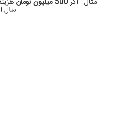
مثال : اگر
500 میلیون تومان
هزینه 
سال او